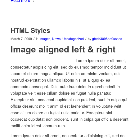
Read more
HTML Styles
/
/
March 7, 2009
in
Images
,
News
,
Uncategorized
by
gtech3098ea0ushds
Image aligned left & right
Lorem ipsum dolor sit amet,
consectetur adipisicing elit, sed do eiusmod tempor incididunt ut
labore et dolore magna aliqua. Ut enim ad minim veniam, quis
nostrud exercitation ullamco laboris nisi ut aliquip ex ea
commodo consequat. Duis aute irure dolor in reprehenderit in
voluptate velit esse cillum dolore eu fugiat nulla pariatur.
Excepteur sint occaecat cupidatat non proident, sunt in culpa qui
officia deserunt mollit anim id est laehenderit in voluptate velit
esse cillum dolore eu fugiat nulla pariatur. Excepteur sint
occaecat cupidatat non proident, sunt in culpa qui officia deserunt
mollit anim id est laborum.rum.
Lorem ipsum dolor sit amet, consectetur adipisicing elit, sed do