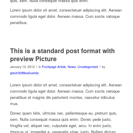
quis, sem. Nulla consequat massa quis enim.
Lorem ipsum dolor sit amet, consectetuer adipiscing elit. Aenean
commodo ligula eget dolor. Aenean massa. Cum sociis natoque
penatibus.
This is a standard post format with
preview Picture
/
/
January 14, 2012
in
Frontpage Article
,
News
,
Uncategorized
by
gtech3098ea0ushds
Lorem ipsum dolor sit amet, consectetuer adipiscing elit. Aenean
commodo ligula eget dolor. Aenean massa. Cum sociis natoque
penatibus et magnis dis parturient montes, nascetur ridiculus
mus.
Donec quam felis, ultricies nec, pellentesque eu, pretium quis,
sem. Nulla consequat massa quis enim. Donec pede justo,
fringilla vel, aliquet nec, vulputate eget, arcu. In enim justo,
rhoncus ut, imperdiet a, venenatis vitae, justo. Nullam dictum