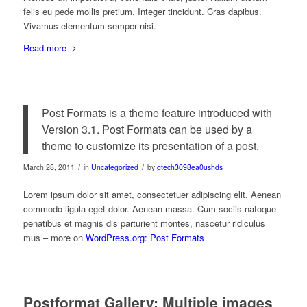
felis eu pede mollis pretium. Integer tincidunt. Cras dapibus.
Vivamus elementum semper nisi.
Read more
Post Formats is a theme feature introduced with
Version 3.1. Post Formats can be used by a
theme to customize its presentation of a post.
/
/
March 28, 2011
in
Uncategorized
by
gtech3098ea0ushds
Lorem ipsum dolor sit amet, consectetuer adipiscing elit. Aenean
commodo ligula eget dolor. Aenean massa. Cum sociis natoque
penatibus et magnis dis parturient montes, nascetur ridiculus
mus – more on
WordPress.org: Post Formats
Postformat Gallery: Multiple images