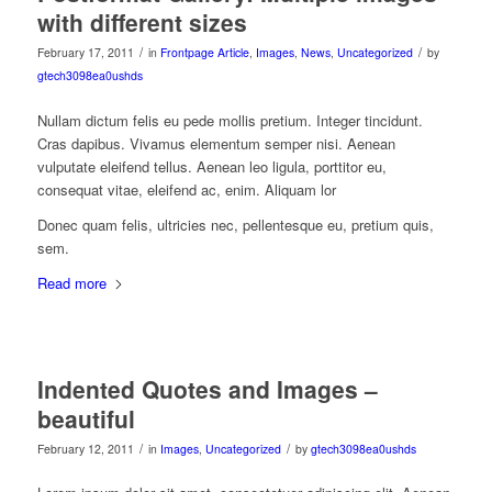
with different sizes
/
/
February 17, 2011
in
Frontpage Article
,
Images
,
News
,
Uncategorized
by
gtech3098ea0ushds
Nullam dictum felis eu pede mollis pretium. Integer tincidunt.
Cras dapibus. Vivamus elementum semper nisi. Aenean
vulputate eleifend tellus. Aenean leo ligula, porttitor eu,
consequat vitae, eleifend ac, enim. Aliquam lor
Donec quam felis, ultricies nec, pellentesque eu, pretium quis,
sem.
Read more
Indented Quotes and Images –
beautiful
/
/
February 12, 2011
in
Images
,
Uncategorized
by
gtech3098ea0ushds