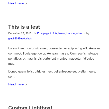
Read more
This is a test
/
/
December 28, 2010
in
Frontpage Article
,
News
,
Uncategorized
by
gtech3098ea0ushds
Lorem ipsum dolor sit amet, consectetuer adipiscing elit. Aenean
commodo ligula eget dolor. Aenean massa. Cum sociis natoque
penatibus et magnis dis parturient montes, nascetur ridiculus
mus.
Donec quam felis, ultricies nec, pellentesque eu, pretium quis,
sem.
Read more
Custom Lightbox!